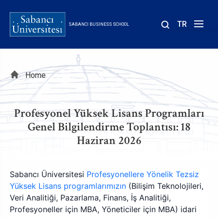
Skip
to
TR
SABANCI BUSINESS SCHOOL
main
content
Breadcrumb
Home
Profesyonel Yüksek Lisans Programları
Genel Bilgilendirme Toplantısı: 18
Haziran 2026
Sabancı Üniversitesi
Profesyonellere Yönelik Tezsiz
Yüksek Lisans programlarımızın
(Bilişim Teknolojileri,
Veri Analitiği, Pazarlama, Finans, İş Analitiği,
Profesyoneller için MBA, Yöneticiler için MBA) idari