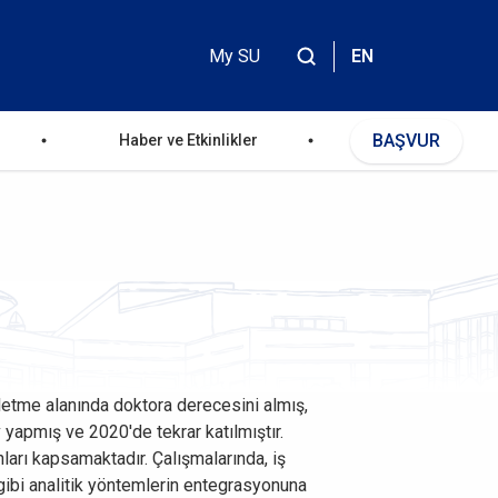
My SU
EN
Header
Top
BAŞVUR
Haber ve Etkinlikler
Menu
şletme alanında doktora derecesini almış,
yapmış ve 2020'de tekrar katılmıştır.
arı kapsamaktadır. Çalışmalarında, iş
ibi analitik yöntemlerin entegrasyonuna