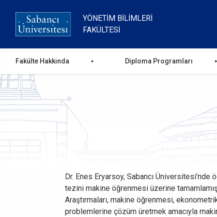
Ana
içeriğe
YÖNETIM BILIMLERI
atla
FAKÜLTESI
Ana
Fakülte Hakkında
Diploma Programları
gezinti
menüsü
Dr. Enes Eryarsoy, Sabancı Üniversitesi'nde ö
tezini makine öğrenmesi üzerine tamamlamıştır
Araştırmaları, makine öğrenmesi, ekonometrik
problemlerine çözüm üretmek amacıyla makine