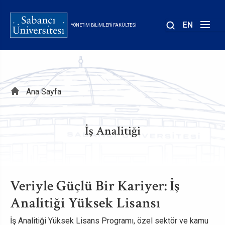
Ana
içeriğe
EN
YÖNETIM BILIMLERI FAKÜLTESI
atla
Sayfa
Ana Sayfa
yolu
İş Analitiği
Veriyle Güçlü Bir Kariyer: İş
Analitiği Yüksek Lisansı
İş Analitiği Yüksek Lisans Programı, özel sektör ve kamu