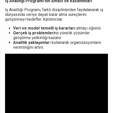
İş Analitiği Programı'nın Amacı ve Kazanımları
İş Analitiği Programı, farklı disiplinlerden faydalanarak iş
dünyasında veriye dayalı karar alma süreçlerini
geliştirmeyi hedefler. Katılımcılar:
Veri ve model temelli iş kararları
almayı öğrenir.
Gerçek iş problemleri
ne yönelik çözümler
geliştirme yetkinliği kazanır.
Analitik yaklaşımlar
ı kullanarak organizasyonların
verimliliğini artırır.