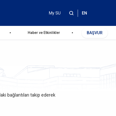
My SU
EN
Header
Top
BAŞVUR
Haber ve Etkinlikler
Menu
aki bağlantıları takip ederek