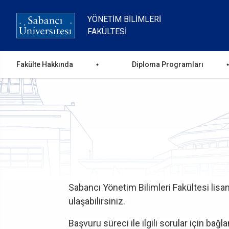
Ana
içeriğe
YÖNETIM BILIMLERI
atla
FAKÜLTESI
Ana
Fakülte Hakkında
Diploma Programları
gezinti
menüsü
Sabancı Yönetim Bilimleri Fakültesi lisans
ulaşabilirsiniz.
Başvuru süreci ile ilgili sorular için bağla