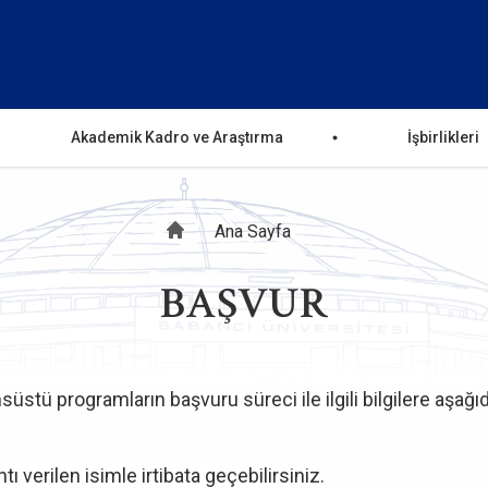
Akademik Kadro ve Araştırma
İşbirlikleri
Sayfa
Ana Sayfa
BAŞVUR
yolu
üstü programların başvuru süreci ile ilgili bilgilere aşağıd
ntı verilen isimle irtibata geçebilirsiniz.