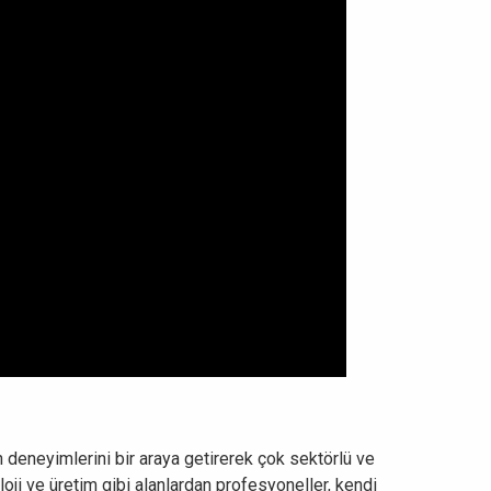
n deneyimlerini bir araya getirerek çok sektörlü ve
loji ve üretim gibi alanlardan profesyoneller, kendi