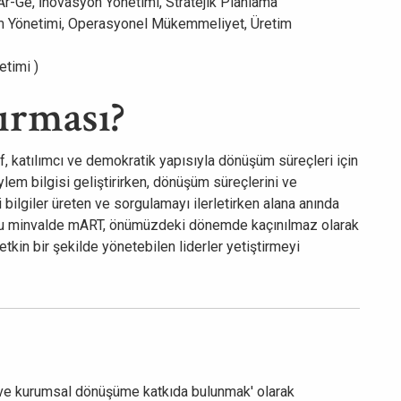
 Ar-Ge, İnovasyon Yönetimi, Stratejik Planlama
ım Yönetimi, Operasyonel Mükemmeliyet, Üretim
etimi )
ırması?
, katılımcı ve demokratik yapısıyla dönüşüm süreçleri için
ylem bilgisi geliştirirken, dönüşüm süreçlerini ve
 bilgiler üreten ve sorgulamayı ilerletirken alana anında
. Bu minvalde mART, önümüzdeki dönemde kaçınılmaz olarak
tkin bir şekilde yönetebilen liderler yetiştirmeyi
 ve kurumsal dönüşüme katkıda bulunmak' olarak