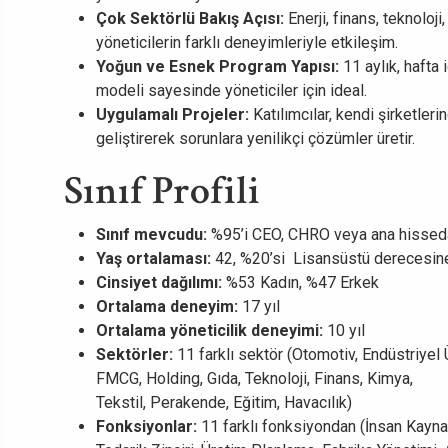
Çok Sektörlü Bakış Açısı:
Enerji, finans, teknoloj
yöneticilerin farklı deneyimleriyle etkileşim.
Yoğun ve Esnek Program Yapısı:
11 aylık, hafta
modeli sayesinde yöneticiler için ideal.
Uygulamalı Projeler:
Katılımcılar, kendi şirketler
geliştirerek sorunlara yenilikçi çözümler üretir.
Sınıf Profili
Sınıf mevcudu:
%95’i CEO, CHRO veya ana hissedar
Yaş ortalaması:
42, %20’si Lisansüstü derecesin
Cinsiyet dağılımı:
%53 Kadın, %47 Erkek
Ortalama deneyim:
17 yıl
Ortalama yöneticilik deneyimi:
10 yıl
Sektörler:
11 farklı sektör (Otomotiv, Endüstriyel 
FMCG, Holding, Gıda, Teknoloji, Finans, Kimya,
Tekstil, Perakende, Eğitim, Havacılık)
Fonksiyonlar:
11 farklı fonksiyondan (İnsan Kaynak