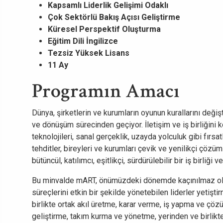
Kapsamlı Liderlik Gelişimi Odaklı
Çok Sektörlü Bakış Açısı Geliştirme
Küresel Perspektif Oluşturma
Eğitim Dili İngilizce
Tezsiz Yüksek Lisans
11 Ay
Programın Amacı
Dünya, şirketlerin ve kurumların oyunun kurallarını değişt
ve dönüşüm sürecinden geçiyor. İletişim ve iş birliğini
teknolojileri, sanal gerçeklik, uzayda yolculuk gibi fırsatl
tehditler, bireyleri ve kurumları çevik ve yenilikçi çöz
bütüncül, katılımcı, eşitlikçi, sürdürülebilir bir iş birliği 
Bu minvalde mART, önümüzdeki dönemde kaçınılmaz ola
süreçlerini etkin bir şekilde yönetebilen liderler yetişt
birlikte ortak akıl üretme, karar verme, iş yapma ve çözü
geliştirme, takım kurma ve yönetme, yerinden ve birlikte