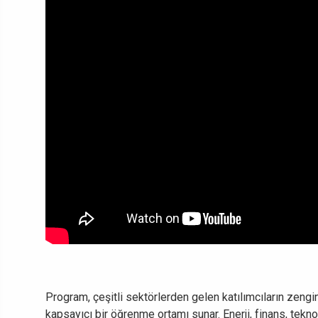
Program, çeşitli sektörlerden gelen katılımcıların zengi
kapsayıcı bir öğrenme ortamı sunar. Enerji, finans, tekno