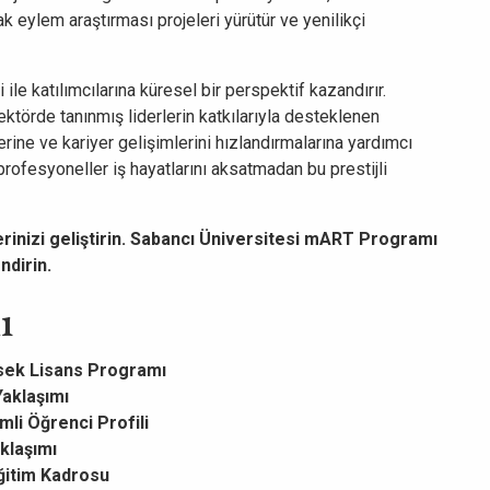
k eylem araştırması projeleri yürütür ve yenilikçi
i ile katılımcılarına küresel bir perspektif kazandırır.
törde tanınmış liderlerin katkılarıyla desteklenen
rine ve kariyer gelişimlerini hızlandırmalarına yardımcı
rofesyoneller iş hayatlarını aksatmadan bu prestijli
lerinizi geliştirin. Sabancı Üniversitesi mART Programı
ndirin.
ı
sek Lisans Programı
Yaklaşımı
mli Öğrenci Profili
aklaşımı
ğitim Kadrosu