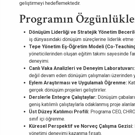
geliştirmeyi hedeflemektedir.
Programın Özgünlükle
Dönüşüm Liderliği ve Stratejik Yönetim Beceril
iş dünyasındaki dönüşüm süreçlerine liderlik etme y
Tepe Yönetim Eş-Öğretim Modeli (Co-Teachin
yöneticilerinden oluşan eğitim takımı sayesinde f
deneyimi.
Canlı Vaka Analizleri ve Deneyim Laboratuvarı
değil devam eden dönüşüm çalışmaları üzerinden yü
Eylem Araştırması ve Uygulamalı Öğrenme:
Kat
gerçek dönüşüm projeleri geliştirirler.
Derslerle Entegre Çalıştaylar:
Dönüşüm çabalarını
geniş katılımlı çalıştaylarla odaklanmış proje alanları
Üst Düzey Katılımcı Profili:
Programa CEO, CHRO ve
sınıf içi öğrenme.
Küresel Perspektif ve Norveç Çalışma Gezisi:
yönetimi deneyimi kazanma fırsatı.