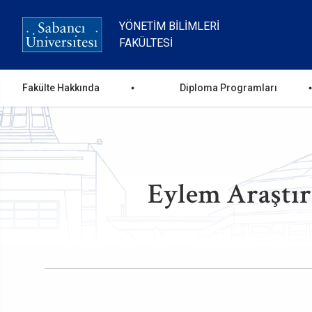
Ana
içeriğe
YÖNETIM BILIMLERI
atla
FAKÜLTESI
Ana
Fakülte Hakkında
Diploma Programları
gezinti
menüsü
Eylem Araştı