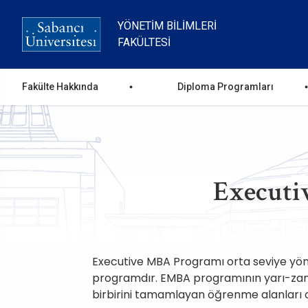
Ana
içeriğe
YÖNETIM BILIMLERI
atla
FAKÜLTESI
Ana
Fakülte Hakkında
Diploma Programları
gezinti
menüsü
Executi
Executive MBA Programı orta seviye yöne
programdır. EMBA programının yarı-zama
birbirini tamamlayan öğrenme alanları ol