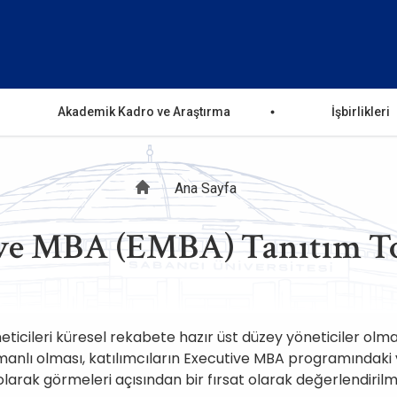
Akademik Kadro ve Araştırma
İşbirlikleri
Sayfa
Ana Sayfa
ve MBA (EMBA) Tanıtım To
yolu
ticileri küresel rekabete hazır üst düzey yöneticiler olm
nlı olması, katılımcıların Executive MBA programındaki v
arak görmeleri açısından bir fırsat olarak değerlendirilm