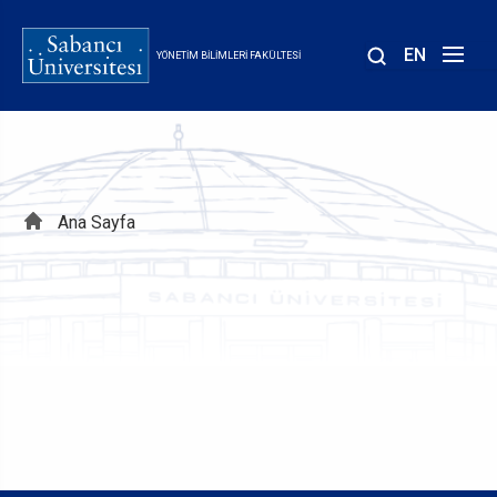
Ana
içeriğe
EN
YÖNETIM BILIMLERI FAKÜLTESI
atla
Sayfa
Ana Sayfa
yolu