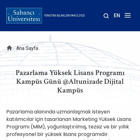
Ana
içeriğe
EN
YÖNETIM BILIMLERI FAKÜLTESI
atla
Sayfa
Ana Sayfa
yolu
Pazarlama Yüksek Lisans Programı
Kampüs Günü @Altunizade Dijital
Kampüs
Pazarlama alanında uzmanlaşmak isteyen
katılımcılar için tasarlanan Marketing Yüksek Lisans
Programı (MiM), yoğunlaştırılmış, tezsiz ve bir yıllık
profesyonel bir yüksek lisans programıdır.