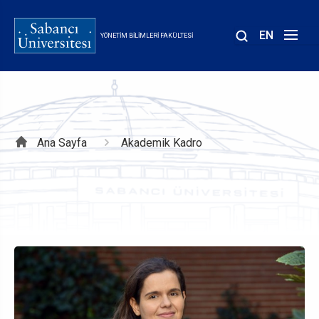
Ana
içeriğe
EN
YÖNETIM BILIMLERI FAKÜLTESI
atla
Sayfa
Ana Sayfa
Akademik Kadro
yolu