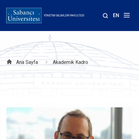
Ana
içeriğe
EN
YÖNETIM BILIMLERI FAKÜLTESI
atla
Sayfa
Ana Sayfa
Akademik Kadro
yolu