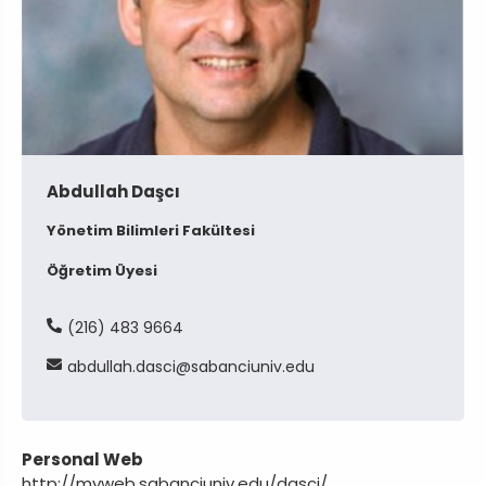
Abdullah Daşcı
Yönetim Bilimleri Fakültesi
Öğretim Üyesi
(216) 483 9664
abdullah
dasci
sabanciuniv
edu
Personal Web
http://myweb.sabanciuniv.edu/dasci/